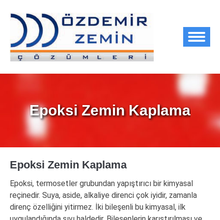
Epoksi Zemin Kaplama
You are here:
Epoksi Zemin Kaplama
Epoksi, termosetler grubundan yapıştırıcı bir kimyasal
reçinedir. Suya, aside, alkaliye direnci çok iyidir, zamanla
direnç özelliğini yitirmez. İki bileşenli bu kimyasal, ilk
uygulandığında sıvı haldedir. Bileşenlerin karıştırılması ve