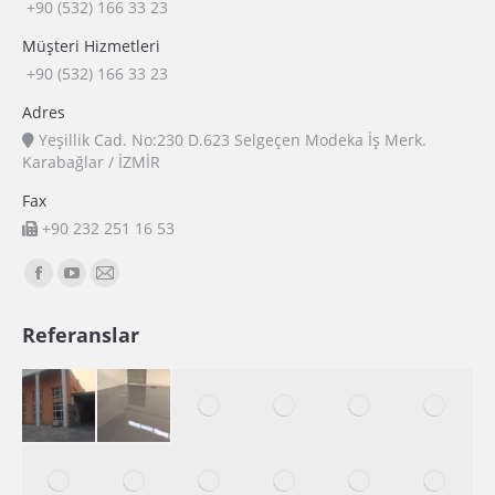
+90 (532) 166 33 23
Müşteri Hizmetleri
+90 (532) 166 33 23
Adres
Yeşillik Cad. No:230 D.623 Selgeçen Modeka İş Merk.
Karabağlar / İZMİR
Fax
+90 232 251 16 53
Find us on:
Facebook
YouTube
Mail
page
page
page
Referanslar
opens
opens
opens
in
in
in
new
new
new
window
window
window